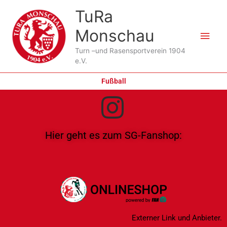
Zum
Hau
TuRa
Inhalt
springen
Monschau
Turn –und Rasensportverein 1904
e.V.
Fußball
Hier geht es zum SG-Fanshop:
Externer Link und Anbieter.