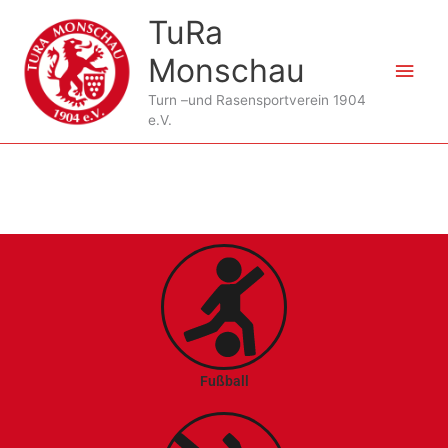
Zum
Hau
TuRa
Inhalt
springen
Monschau
Turn –und Rasensportverein 1904
e.V.
Fußball